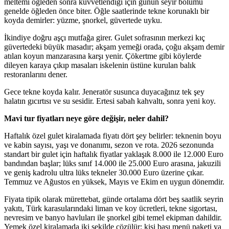
meltemi öğleden sonra kuvvetlendiği için günün seyir bölümü
genelde öğleden önce biter. Öğle saatlerinde tekne korunaklı bir
koyda demirler: yüzme, şnorkel, güvertede uyku.
İkindiye doğru aşçı mutfağa girer. Gulet sofrasının merkezi kıç
güvertedeki büyük masadır; akşam yemeği orada, çoğu akşam demir
atılan koyun manzarasına karşı yenir. Çökertme gibi köylerde
dileyen karaya çıkıp masaları iskelenin üstüne kurulan balık
restoranlarını dener.
Gece tekne koyda kalır. Jeneratör susunca duyacağınız tek şey
halatın gıcırtısı ve su sesidir. Ertesi sabah kahvaltı, sonra yeni koy.
Mavi tur fiyatları neye göre değişir, neler dahil?
Haftalık özel gulet kiralamada fiyatı dört şey belirler: teknenin boyu
ve kabin sayısı, yaşı ve donanımı, sezon ve rota. 2026 sezonunda
standart bir gulet için haftalık fiyatlar yaklaşık 8.000 ile 12.000 Euro
bandından başlar; lüks sınıf 14.000 ile 25.000 Euro arasına, jakuzili
ve geniş kadrolu ultra lüks tekneler 30.000 Euro üzerine çıkar.
Temmuz ve Ağustos en yüksek, Mayıs ve Ekim en uygun dönemdir.
Fiyata tipik olarak mürettebat, günde ortalama dört beş saatlik seyrin
yakıtı, Türk karasularındaki liman ve koy ücretleri, tekne sigortası,
nevresim ve banyo havluları ile şnorkel gibi temel ekipman dahildir.
Yemek özel kiralamada iki şekilde çözülür: kişi başı menü paketi ya