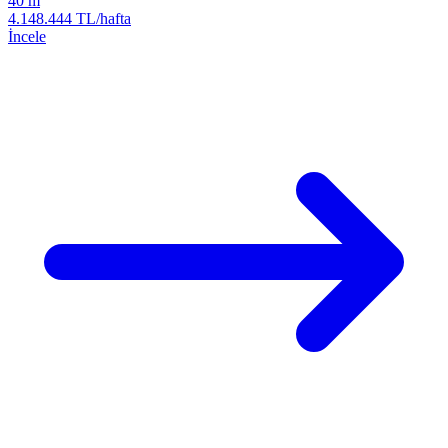
40 m
4.148.444 TL/hafta
İncele