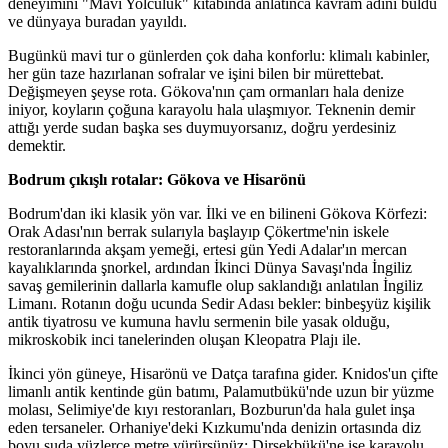
deneyimini "Mavi Yolculuk" kitabında anlatınca kavram adını buldu
ve dünyaya buradan yayıldı.
Bugünkü mavi tur o günlerden çok daha konforlu: klimalı kabinler,
her gün taze hazırlanan sofralar ve işini bilen bir mürettebat.
Değişmeyen şeyse rota. Gökova'nın çam ormanları hala denize
iniyor, koyların çoğuna karayolu hala ulaşmıyor. Teknenin demir
attığı yerde sudan başka ses duymuyorsanız, doğru yerdesiniz
demektir.
Bodrum çıkışlı rotalar: Gökova ve Hisarönü
Bodrum'dan iki klasik yön var. İlki ve en bilineni Gökova Körfezi:
Orak Adası'nın berrak sularıyla başlayıp Çökertme'nin iskele
restoranlarında akşam yemeği, ertesi gün Yedi Adalar'ın mercan
kayalıklarında şnorkel, ardından İkinci Dünya Savaşı'nda İngiliz
savaş gemilerinin dallarla kamufle olup saklandığı anlatılan İngiliz
Limanı. Rotanın doğu ucunda Sedir Adası bekler: binbeşyüz kişilik
antik tiyatrosu ve kumuna havlu sermenin bile yasak olduğu,
mikroskobik inci tanelerinden oluşan Kleopatra Plajı ile.
İkinci yön güneye, Hisarönü ve Datça tarafına gider. Knidos'un çifte
limanlı antik kentinde gün batımı, Palamutbükü'nde uzun bir yüzme
molası, Selimiye'de kıyı restoranları, Bozburun'da hala gulet inşa
eden tersaneler. Orhaniye'deki Kızkumu'nda denizin ortasında diz
boyu suda yüzlerce metre yürürsünüz; Dirsekbükü'ne ise karayolu