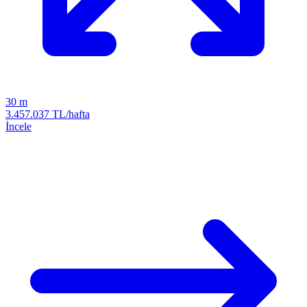
30 m
3.457.037 TL/hafta
İncele