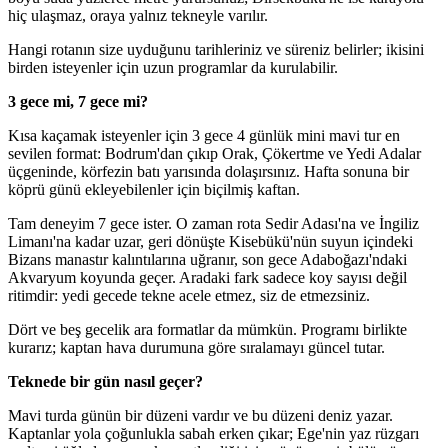
hiç ulaşmaz, oraya yalnız tekneyle varılır.
Hangi rotanın size uyduğunu tarihleriniz ve süreniz belirler; ikisini
birden isteyenler için uzun programlar da kurulabilir.
3 gece mi, 7 gece mi?
Kısa kaçamak isteyenler için 3 gece 4 günlük mini mavi tur en
sevilen format: Bodrum'dan çıkıp Orak, Çökertme ve Yedi Adalar
üçgeninde, körfezin batı yarısında dolaşırsınız. Hafta sonuna bir
köprü günü ekleyebilenler için biçilmiş kaftan.
Tam deneyim 7 gece ister. O zaman rota Sedir Adası'na ve İngiliz
Limanı'na kadar uzar, geri dönüşte Kisebükü'nün suyun içindeki
Bizans manastır kalıntılarına uğranır, son gece Adaboğazı'ndaki
Akvaryum koyunda geçer. Aradaki fark sadece koy sayısı değil
ritimdir: yedi gecede tekne acele etmez, siz de etmezsiniz.
Dört ve beş gecelik ara formatlar da mümkün. Programı birlikte
kurarız; kaptan hava durumuna göre sıralamayı güncel tutar.
Teknede bir gün nasıl geçer?
Mavi turda günün bir düzeni vardır ve bu düzeni deniz yazar.
Kaptanlar yola çoğunlukla sabah erken çıkar; Ege'nin yaz rüzgarı