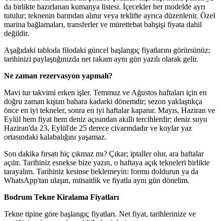
da birlikte hazırlanan kumanya listesi. İçecekler her modelde ayrı
tutulur; teknenin barından alınır veya teklifte ayrıca düzenlenir. Özel
marina bağlamaları, transferler ve mürettebat bahşişi fiyata dahil
değildir.
Aşağıdaki tabloda filodaki güncel başlangıç fiyatlarını görürsünüz;
tarihinizi paylaştığınızda net rakam aynı gün yazılı olarak gelir.
Ne zaman rezervasyon yapmalı?
Mavi tur takvimi erken işler. Temmuz ve Ağustos haftaları için en
doğru zaman kıştan bahara kadarki dönemdir; sezon yaklaştıkça
önce en iyi tekneler, sonra en iyi haftalar kapanır. Mayıs, Haziran ve
Eylül hem fiyat hem deniz açısından akıllı tercihlerdir: deniz suyu
Haziran'da 23, Eylül'de 25 derece civarındadır ve koylar yaz
ortasındaki kalabalığını yaşamaz.
Son dakika fırsatı hiç çıkmaz mı? Çıkar; iptaller olur, ara haftalar
açılır. Tarihiniz esnekse bize yazın, o haftaya açık tekneleri birlikte
tarayalım. Tarihiniz kesinse beklemeyin: formu doldurun ya da
WhatsApp'tan ulaşın, müsaitlik ve fiyatla aynı gün dönelim.
Bodrum Tekne Kiralama Fiyatları
Tekne tipine göre başlangıç fiyatları. Net fiyat, tarihlerinize ve