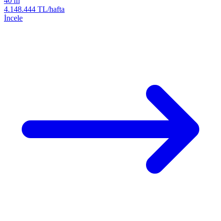
40 m
4.148.444 TL/hafta
İncele