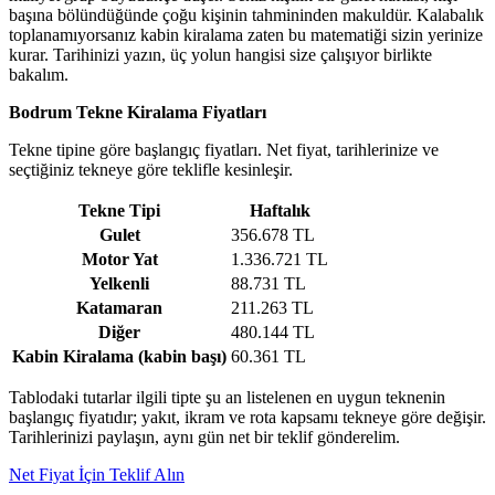
başına bölündüğünde çoğu kişinin tahmininden makuldür. Kalabalık
toplanamıyorsanız kabin kiralama zaten bu matematiği sizin yerinize
kurar. Tarihinizi yazın, üç yolun hangisi size çalışıyor birlikte
bakalım.
Bodrum Tekne Kiralama Fiyatları
Tekne tipine göre başlangıç fiyatları. Net fiyat, tarihlerinize ve
seçtiğiniz tekneye göre teklifle kesinleşir.
Tekne Tipi
Haftalık
Gulet
356.678 TL
Motor Yat
1.336.721 TL
Yelkenli
88.731 TL
Katamaran
211.263 TL
Diğer
480.144 TL
Kabin Kiralama (kabin başı)
60.361 TL
Tablodaki tutarlar ilgili tipte şu an listelenen en uygun teknenin
başlangıç fiyatıdır; yakıt, ikram ve rota kapsamı tekneye göre değişir.
Tarihlerinizi paylaşın, aynı gün net bir teklif gönderelim.
Net Fiyat İçin Teklif Alın