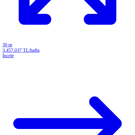
30 m
3.457.037 TL/hafta
İncele