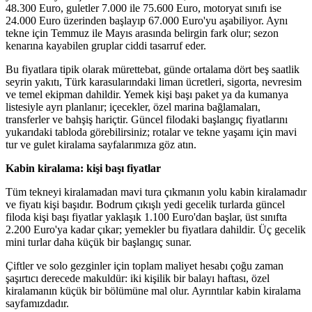
48.300 Euro, guletler 7.000 ile 75.600 Euro, motoryat sınıfı ise
24.000 Euro üzerinden başlayıp 67.000 Euro'yu aşabiliyor. Aynı
tekne için Temmuz ile Mayıs arasında belirgin fark olur; sezon
kenarına kayabilen gruplar ciddi tasarruf eder.
Bu fiyatlara tipik olarak mürettebat, günde ortalama dört beş saatlik
seyrin yakıtı, Türk karasularındaki liman ücretleri, sigorta, nevresim
ve temel ekipman dahildir. Yemek kişi başı paket ya da kumanya
listesiyle ayrı planlanır; içecekler, özel marina bağlamaları,
transferler ve bahşiş hariçtir. Güncel filodaki başlangıç fiyatlarını
yukarıdaki tabloda görebilirsiniz; rotalar ve tekne yaşamı için mavi
tur ve gulet kiralama sayfalarımıza göz atın.
Kabin kiralama: kişi başı fiyatlar
Tüm tekneyi kiralamadan mavi tura çıkmanın yolu kabin kiralamadır
ve fiyatı kişi başıdır. Bodrum çıkışlı yedi gecelik turlarda güncel
filoda kişi başı fiyatlar yaklaşık 1.100 Euro'dan başlar, üst sınıfta
2.200 Euro'ya kadar çıkar; yemekler bu fiyatlara dahildir. Üç gecelik
mini turlar daha küçük bir başlangıç sunar.
Çiftler ve solo gezginler için toplam maliyet hesabı çoğu zaman
şaşırtıcı derecede makuldür: iki kişilik bir balayı haftası, özel
kiralamanın küçük bir bölümüne mal olur. Ayrıntılar kabin kiralama
sayfamızdadır.