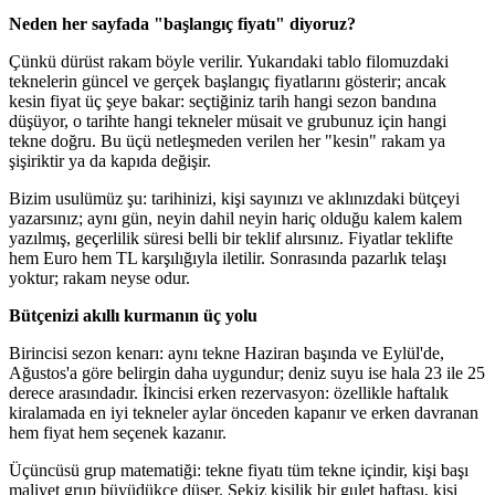
Neden her sayfada "başlangıç fiyatı" diyoruz?
Çünkü dürüst rakam böyle verilir. Yukarıdaki tablo filomuzdaki
teknelerin güncel ve gerçek başlangıç fiyatlarını gösterir; ancak
kesin fiyat üç şeye bakar: seçtiğiniz tarih hangi sezon bandına
düşüyor, o tarihte hangi tekneler müsait ve grubunuz için hangi
tekne doğru. Bu üçü netleşmeden verilen her "kesin" rakam ya
şişiriktir ya da kapıda değişir.
Bizim usulümüz şu: tarihinizi, kişi sayınızı ve aklınızdaki bütçeyi
yazarsınız; aynı gün, neyin dahil neyin hariç olduğu kalem kalem
yazılmış, geçerlilik süresi belli bir teklif alırsınız. Fiyatlar teklifte
hem Euro hem TL karşılığıyla iletilir. Sonrasında pazarlık telaşı
yoktur; rakam neyse odur.
Bütçenizi akıllı kurmanın üç yolu
Birincisi sezon kenarı: aynı tekne Haziran başında ve Eylül'de,
Ağustos'a göre belirgin daha uygundur; deniz suyu ise hala 23 ile 25
derece arasındadır. İkincisi erken rezervasyon: özellikle haftalık
kiralamada en iyi tekneler aylar önceden kapanır ve erken davranan
hem fiyat hem seçenek kazanır.
Üçüncüsü grup matematiği: tekne fiyatı tüm tekne içindir, kişi başı
maliyet grup büyüdükçe düşer. Sekiz kişilik bir gulet haftası, kişi