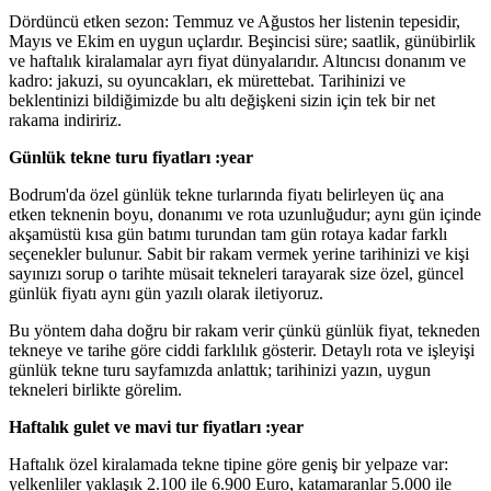
Dördüncü etken sezon: Temmuz ve Ağustos her listenin tepesidir,
Mayıs ve Ekim en uygun uçlardır. Beşincisi süre; saatlik, günübirlik
ve haftalık kiralamalar ayrı fiyat dünyalarıdır. Altıncısı donanım ve
kadro: jakuzi, su oyuncakları, ek mürettebat. Tarihinizi ve
beklentinizi bildiğimizde bu altı değişkeni sizin için tek bir net
rakama indiririz.
Günlük tekne turu fiyatları :year
Bodrum'da özel günlük tekne turlarında fiyatı belirleyen üç ana
etken teknenin boyu, donanımı ve rota uzunluğudur; aynı gün içinde
akşamüstü kısa gün batımı turundan tam gün rotaya kadar farklı
seçenekler bulunur. Sabit bir rakam vermek yerine tarihinizi ve kişi
sayınızı sorup o tarihte müsait tekneleri tarayarak size özel, güncel
günlük fiyatı aynı gün yazılı olarak iletiyoruz.
Bu yöntem daha doğru bir rakam verir çünkü günlük fiyat, tekneden
tekneye ve tarihe göre ciddi farklılık gösterir. Detaylı rota ve işleyişi
günlük tekne turu sayfamızda anlattık; tarihinizi yazın, uygun
tekneleri birlikte görelim.
Haftalık gulet ve mavi tur fiyatları :year
Haftalık özel kiralamada tekne tipine göre geniş bir yelpaze var:
yelkenliler yaklaşık 2.100 ile 6.900 Euro, katamaranlar 5.000 ile