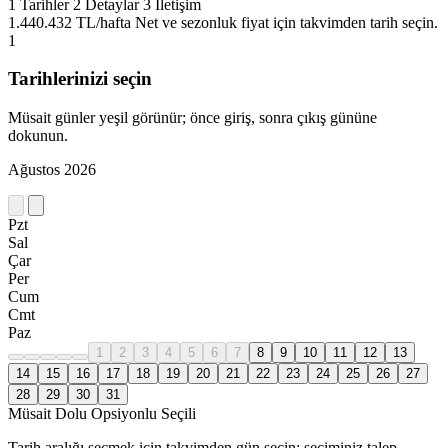
1
Tarihler
2
Detaylar
3
İletişim
1.440.432 TL/hafta
Net ve sezonluk fiyat için takvimden tarih seçin.
1
Tarihlerinizi seçin
Müsait günler yeşil görünür; önce giriş, sonra çıkış gününe
dokunun.
Ağustos 2026
Pzt
Sal
Çar
Per
Cum
Cmt
Paz
1
2
3
4
5
6
7
8
9
10
11
12
13
14
15
16
17
18
19
20
21
22
23
24
25
26
27
28
29
30
31
Müsait
Dolu
Opsiyonlu
Seçili
Tarih aralığı seçmek için takvimden gün seçin; seçiminiz talep