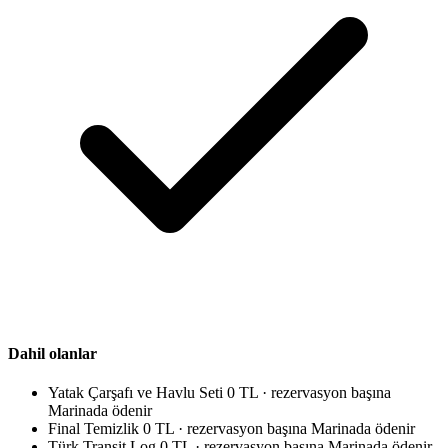
Dahil olanlar
Yatak Çarşafı ve Havlu Seti
0 TL · rezervasyon başına
Marinada ödenir
Final Temizlik
0 TL · rezervasyon başına
Marinada ödenir
Türk Transit Log
0 TL · rezervasyon başına
Marinada ödenir