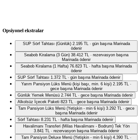
Opsiyonel ekstralar
SUP Sörf Tahtası (Günlük)
2.195 TL · gün başına
Marinada
ödenir
Seabob Kiralama (3 Gün)
38.412 TL · rezervasyon başına
Marinada ödenir
Seabob Kiralama (1 Hafta)
76.823 TL · hafta başına
Marinada
ödenir
SUP Sörf Tahtası
1.372 TL · gün başına
Marinada ödenir
Yarım Pansiyon Lüks Menü (kişi başı, min. 6 kişi)
2.195 TL ·
gece başına
Marinada ödenir
Günlük Yemek Menüsü
2.744 TL · gece başına
Marinada ödenir
Alkolsüz İçecek Paketi
823 TL · gece başına
Marinada ödenir
Tam Pansiyon Lüks Menü (Yetişkin - min 6 kişi)
3.292 TL · gece
başına
Marinada ödenir
Sörf Tahtası
8.231 TL · hafta başına
Marinada ödenir
Havalimanı Transferi (Milas Havalimanı - Bodrum) Tek Yön
3.841 TL · rezervasyon başına
Marinada ödenir
Tam Pansiyon Deluxe Menü (Yetişkin - min 6 kişi)
4.390 TL ·