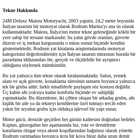
Tekne Hakkında
24M Deluxe Maiora Motoryacht, 2003 yapımı, 24,2 metre boyunda
İtalyan tasarımı bir motoryat olarak Bodrum Marina'yı ana üs olarak
kullanmaktadır. Maiora, İtalya'nın motor tekne geleneğinde köklü bir
yere sahip bir tersane markasıdır; bu yatın gövde oranları, güverte
düzeni ve iç mekan kurgusunda o miras somut biçimde kendini
göstermektedir. Bodrum yat kiralama araştırmalarında motoryat
kategorisini değerlendirenler için İtalyan tasarım mirasının burada bir
pazarlama iddiasından öte, gerçek ve ölçülebilir bir ayrıştırıcı
olduğunu söylemek mümkündür.
Bu yat yalnızca tüm tekne olarak kiralanmaktadır. Salon, yemek
alanı ve açık güverte, konaklama süresinin tamamı boyunca yalnızca
tek bir gruba aittir; farklı misafirlerle paylaşım söz konusu değildir.
Üç kabin altı yolcuya kadar konforlu biçimde ev sahipliği
yapmaktadır. Bu düzenleme, iki çiftten oluşan bir arkadaş grubu, altı
kişilik bir aile ya da tekneyi kendilerine özel tutmayı tercih eden
yakın bir seyahat grubu için oldukça işlevsel bir yapı sunar.
Motor gücü, denizde geçirilen her günün kalitesini doğrudan belirler.
Kaptan, güzergahın her aşamasında hız, rota ve demirleme
kararlarını rüzgar veya akıntı koşullarından bağımsız olarak yönetir.
Bodrum yarımadası boyunca ücra bir koya biraz daha uzun demir