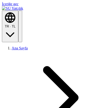
İçeriğe geç
TR
·
TL
Ana Sayfa