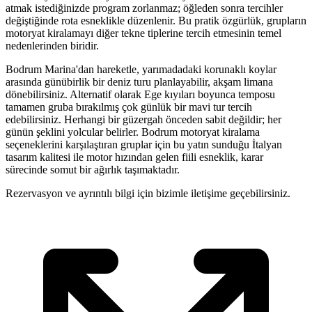
atmak istediğinizde program zorlanmaz; öğleden sonra tercihler
değiştiğinde rota esneklikle düzenlenir. Bu pratik özgürlük, grupların
motoryat kiralamayı diğer tekne tiplerine tercih etmesinin temel
nedenlerinden biridir.
Bodrum Marina'dan hareketle, yarımadadaki korunaklı koylar
arasında günübirlik bir deniz turu planlayabilir, akşam limana
dönebilirsiniz. Alternatif olarak Ege kıyıları boyunca temposu
tamamen gruba bırakılmış çok günlük bir mavi tur tercih
edebilirsiniz. Herhangi bir güzergah önceden sabit değildir; her
günün şeklini yolcular belirler. Bodrum motoryat kiralama
seçeneklerini karşılaştıran gruplar için bu yatın sunduğu İtalyan
tasarım kalitesi ile motor hızından gelen fiili esneklik, karar
sürecinde somut bir ağırlık taşımaktadır.
Rezervasyon ve ayrıntılı bilgi için bizimle iletişime geçebilirsiniz.