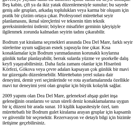
Beş kabin, çift ya da ikiz yatak düzenlemesiyle sunulur; bu sayede
geniş aile grupları, arkadaş toplulukları veya karma bir oluşum için
pratik bir çözüm ortaya çıkar. Profesyonel mürettebat seyir
planlamasını, ikmal süreçlerini ve teknenin tüm teknik
gereksinimlerini üstlenir; böylece misafirler geminin işleyişiyle
ilgilenmek zorunda kalmadan seyirin tadını çıkarabilir.
Bodrum yat kiralama seçenekleri arasında Dea Del Mare, farklı seyir
sürelerine uyum sağlayan esnek yapısıyla öne çıkar. Kısa
konaklamalar için Bodrum yarımadasının korunaklı koylarına
günlük turlar planlayabilir, berrak sularda yüzme ve şnorkelle dalış
keyfi yaşayabilirsiniz. Daha fazla zamanı olanlar için Hisarönü
Körfezi, Gökova veya çevre adaları kapsayan çok günlük bir mavi
tur güzergahı düzenlenebilir. Mürettebatın yerel sulara dair
deneyimi, demir yeri seçimlerinde ve rota ayarlamalarında özellikle
mavi tur deneyimi yeni olan gruplar için büyük kolaylık sağlar.
2009 yapımı olan Dea Del Mare, geleneksel ahşap gulet inşa
geleneğinin oranlarını ve uzun süreli deniz konaklamalarına uygun
bir iç düzeni bir arada sunar. 10 kişilik kapasitesiyle özel, tam
mürettebatlı bir Bodrum gulet kiralama arayan gruplar için kapsamlı
ve güvenilir bir seçenektir. Rezervasyon ve detaylı bilgi için bizimle
iletişime geçebilirsiniz.