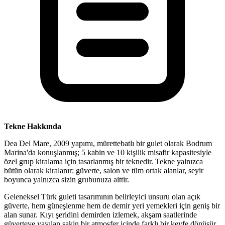
Tekne Hakkında
Dea Del Mare, 2009 yapımı, mürettebatlı bir gulet olarak Bodrum
Marina'da konuşlanmış; 5 kabin ve 10 kişilik misafir kapasitesiyle
özel grup kiralama için tasarlanmış bir teknedir. Tekne yalnızca
bütün olarak kiralanır: güverte, salon ve tüm ortak alanlar, seyir
boyunca yalnızca sizin grubunuza aittir.
Geleneksel Türk guleti tasarımının belirleyici unsuru olan açık
güverte, hem güneşlenme hem de demir yeri yemekleri için geniş bir
alan sunar. Kıyı şeridini demirden izlemek, akşam saatlerinde
güverteye yayılan sakin bir atmosfer içinde farklı bir keyfe dönüşür.