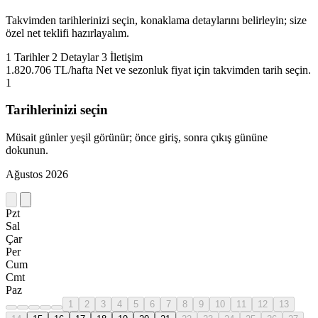
Takvimden tarihlerinizi seçin, konaklama detaylarını belirleyin; size
özel net teklifi hazırlayalım.
1
Tarihler
2
Detaylar
3
İletişim
1.820.706 TL/hafta
Net ve sezonluk fiyat için takvimden tarih seçin.
1
Tarihlerinizi seçin
Müsait günler yeşil görünür; önce giriş, sonra çıkış gününe
dokunun.
Ağustos 2026
Pzt
Sal
Çar
Per
Cum
Cmt
Paz
1
2
3
4
5
6
7
8
9
10
11
12
13