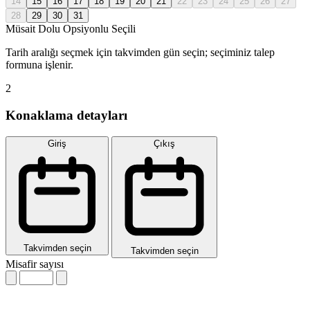
14
15
16
17
18
19
20
21
22
23
24
25
26
27
28
29
30
31
Müsait
Dolu
Opsiyonlu
Seçili
Tarih aralığı seçmek için takvimden gün seçin; seçiminiz talep
formuna işlenir.
2
Konaklama detayları
Giriş
Çıkış
Takvimden seçin
Takvimden seçin
Misafir sayısı