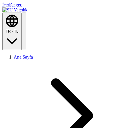
İçeriğe geç
TR
·
TL
Ana Sayfa