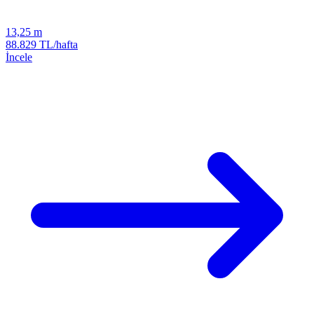
13,25 m
88.829 TL/hafta
İncele