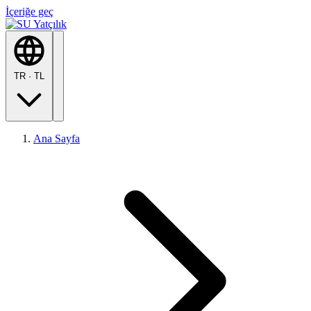
İçeriğe geç
TR
·
TL
Ana Sayfa