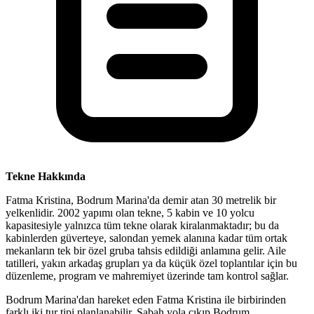
Tekne Hakkında
Fatma Kristina, Bodrum Marina'da demir atan 30 metrelik bir
yelkenlidir. 2002 yapımı olan tekne, 5 kabin ve 10 yolcu
kapasitesiyle yalnızca tüm tekne olarak kiralanmaktadır; bu da
kabinlerden güverteye, salondan yemek alanına kadar tüm ortak
mekanların tek bir özel gruba tahsis edildiği anlamına gelir. Aile
tatilleri, yakın arkadaş grupları ya da küçük özel toplantılar için bu
düzenleme, program ve mahremiyet üzerinde tam kontrol sağlar.
Bodrum Marina'dan hareket eden Fatma Kristina ile birbirinden
farklı iki tur tipi planlanabilir. Sabah yola çıkıp Bodrum