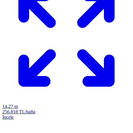
14,27 m
256.818 TL/hafta
İncele