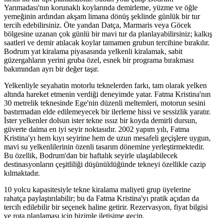
Yarımadası'nın korunaklı koylarında demirleme, yüzme ve öğle
yemeğinin ardından akşam limana dönüş şeklinde günlük bir tur
tercih edebilirsiniz. Öte yandan Datça, Marmaris veya Göcek
bölgesine uzanan çok günlü bir mavi tur da planlayabilirsiniz; kalkış
saatleri ve demir atılacak koylar tamamen grubun tercihine bırakılır.
Bodrum yat kiralama piyasasında yelkenli kiralamak, sabit
güzergahların yerini gruba özel, esnek bir programa bırakması
bakımından ayrı bir değer taşır.
Yelkenliyle seyahatin motorlu teknelerden farkı, tam olarak yelken
altında hareket etmenin verdiği deneyimde yatar. Fatma Kristina'nın
30 metrelik teknesinde Ege'nin düzenli meltemleri, motorun sesini
bastırmadan elde edilemeyecek bir ilerleme hissi ve sessizlik yaratır.
İster yelkenler dolsun ister tekne ıssız bir koyda demirli dursun,
güverte daima en iyi seyir noktasıdır. 2002 yapım yılı, Fatma
Kristina'yı hem kıyı seyirine hem de uzun mesafeli geçişlere uygun,
mavi su yelkenlilerinin özenli tasarım dönemine yerleştirmektedir.
Bu özellik, Bodrum'dan bir haftalık seyirle ulaşılabilecek
destinasyonların çeşitliliği düşünüldüğünde tekneyi özellikle cazip
kılmaktadır.
10 yolcu kapasitesiyle tekne kiralama maliyeti grup üyelerine
rahatça paylaştırılabilir; bu da Fatma Kristina'yı pratik açıdan da
tercih edilebilir bir seçenek haline getirir. Rezervasyon, fiyat bilgisi
ve rota planlaması için bizimle iletişime geçin.