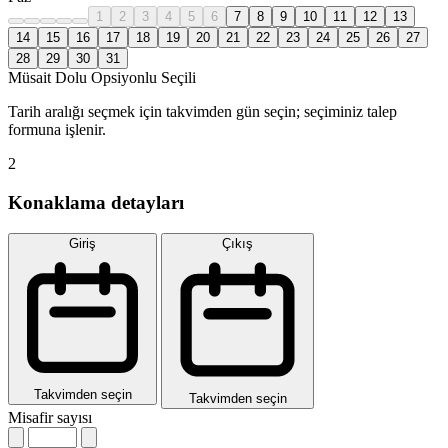
1
2
3
4
5
6
7
8
9
10
11
12
13
14
15
16
17
18
19
20
21
22
23
24
25
26
27
28
29
30
31
Müsait
Dolu
Opsiyonlu
Seçili
Tarih aralığı seçmek için takvimden gün seçin; seçiminiz talep
formuna işlenir.
2
Konaklama detayları
Giriş
Çıkış
Takvimden seçin
Takvimden seçin
Misafir sayısı