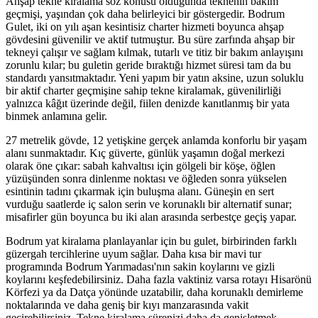
Ahşap tekne kiralama söz konusu olduğunda teknenin bakım
geçmişi, yaşından çok daha belirleyici bir göstergedir. Bodrum
Gulet, iki on yılı aşan kesintisiz charter hizmeti boyunca ahşap
gövdesini güvenilir ve aktif tutmuştur. Bu süre zarfında ahşap bir
tekneyi çalışır ve sağlam kılmak, tutarlı ve titiz bir bakım anlayışını
zorunlu kılar; bu guletin geride bıraktığı hizmet süresi tam da bu
standardı yansıtmaktadır. Yeni yapım bir yatın aksine, uzun soluklu
bir aktif charter geçmişine sahip tekne kiralamak, güvenilirliği
yalnızca kâğıt üzerinde değil, fiilen denizde kanıtlanmış bir yata
binmek anlamına gelir.
27 metrelik gövde, 12 yetişkine gerçek anlamda konforlu bir yaşam
alanı sunmaktadır. Kıç güverte, günlük yaşamın doğal merkezi
olarak öne çıkar: sabah kahvaltısı için gölgeli bir köşe, öğlen
yüzüşünden sonra dinlenme noktası ve öğleden sonra yükselen
esintinin tadını çıkarmak için buluşma alanı. Güneşin en sert
vurduğu saatlerde iç salon serin ve korunaklı bir alternatif sunar;
misafirler gün boyunca bu iki alan arasında serbestçe geçiş yapar.
Bodrum yat kiralama planlayanlar için bu gulet, birbirinden farklı
güzergah tercihlerine uyum sağlar. Daha kısa bir mavi tur
programında Bodrum Yarımadası'nın sakin koylarını ve gizli
koylarını keşfedebilirsiniz. Daha fazla vaktiniz varsa rotayı Hisarönü
Körfezi ya da Datça yönünde uzatabilir, daha korunaklı demirleme
noktalarında ve daha geniş bir kıyı manzarasında vakit
geçirebilirsiniz. Tekne kiralama sürenizi daha da genişletmek