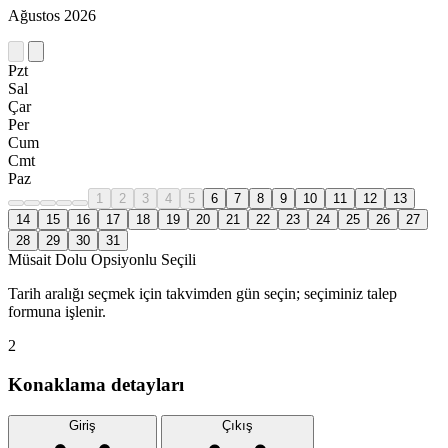
Ağustos 2026
Pzt
Sal
Çar
Per
Cum
Cmt
Paz
1
2
3
4
5
6
7
8
9
10
11
12
13
14
15
16
17
18
19
20
21
22
23
24
25
26
27
28
29
30
31
Müsait
Dolu
Opsiyonlu
Seçili
Tarih aralığı seçmek için takvimden gün seçin; seçiminiz talep
formuna işlenir.
2
Konaklama detayları
Giriş
Çıkış