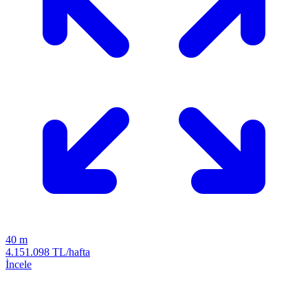
40 m
4.151.098 TL/hafta
İncele