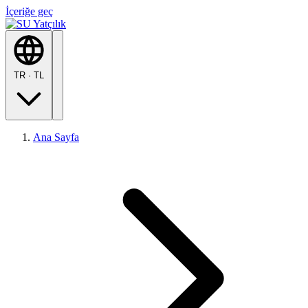
İçeriğe geç
TR
·
TL
Ana Sayfa