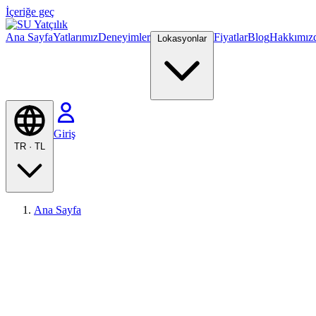
İçeriğe geç
Ana Sayfa
Yatlarımız
Deneyimler
Fiyatlar
Blog
Hakkımız
Lokasyonlar
Giriş
TR
·
TL
Ana Sayfa