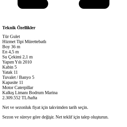
Teknik Özellikler
Tür
Gulet
Hizmet Tipi
Mürettebatlı
Boy
36 m
En
4,5 m
Su Çekimi
2,1 m
Yapım Yılı
2010
Kabin
5
Yatak
11
Tuvalet / Banyo
5
Kapasite
11
Motor
Caterpillar
Kalkış Limanı
Bodrum Marina
2.309.552 TL/hafta
Net ve sezonluk fiyat için takvimden tarih seçin.
Sezon ve süreye göre değişir. Net teklif için talep oluşturun.