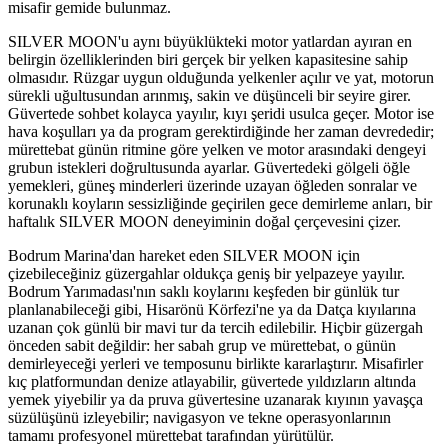
misafir gemide bulunmaz.
SILVER MOON'u aynı büyüklükteki motor yatlardan ayıran en
belirgin özelliklerinden biri gerçek bir yelken kapasitesine sahip
olmasıdır. Rüzgar uygun olduğunda yelkenler açılır ve yat, motorun
sürekli uğultusundan arınmış, sakin ve düşünceli bir seyire girer.
Güvertede sohbet kolayca yayılır, kıyı şeridi usulca geçer. Motor ise
hava koşulları ya da program gerektirdiğinde her zaman devrededir;
mürettebat günün ritmine göre yelken ve motor arasındaki dengeyi
grubun istekleri doğrultusunda ayarlar. Güvertedeki gölgeli öğle
yemekleri, güneş minderleri üzerinde uzayan öğleden sonralar ve
korunaklı koyların sessizliğinde geçirilen gece demirleme anları, bir
haftalık SILVER MOON deneyiminin doğal çerçevesini çizer.
Bodrum Marina'dan hareket eden SILVER MOON için
çizebileceğiniz güzergahlar oldukça geniş bir yelpazeye yayılır.
Bodrum Yarımadası'nın saklı koylarını keşfeden bir günlük tur
planlanabileceği gibi, Hisarönü Körfezi'ne ya da Datça kıyılarına
uzanan çok günlü bir mavi tur da tercih edilebilir. Hiçbir güzergah
önceden sabit değildir: her sabah grup ve mürettebat, o günün
demirleyeceği yerleri ve temposunu birlikte kararlaştırır. Misafirler
kıç platformundan denize atlayabilir, güvertede yıldızların altında
yemek yiyebilir ya da pruva güvertesine uzanarak kıyının yavaşça
süzülüşünü izleyebilir; navigasyon ve tekne operasyonlarının
tamamı profesyonel mürettebat tarafından yürütülür.