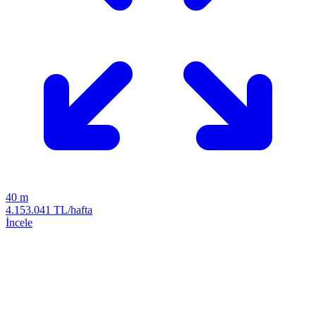
40 m
4.153.041 TL/hafta
İncele