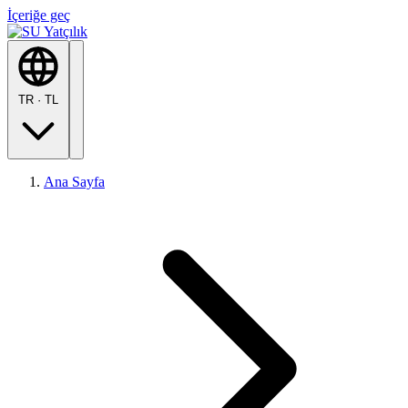
İçeriğe geç
TR
·
TL
Ana Sayfa