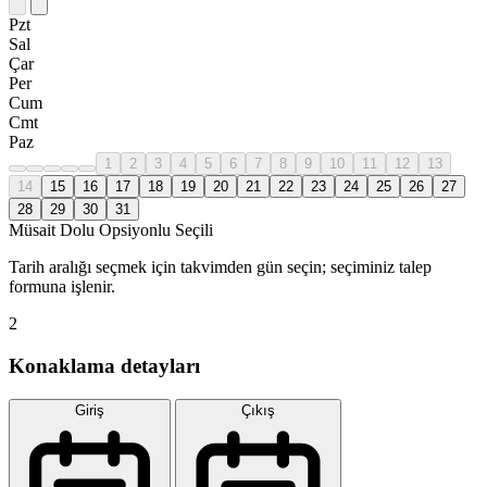
Pzt
Sal
Çar
Per
Cum
Cmt
Paz
1
2
3
4
5
6
7
8
9
10
11
12
13
14
15
16
17
18
19
20
21
22
23
24
25
26
27
28
29
30
31
Müsait
Dolu
Opsiyonlu
Seçili
Tarih aralığı seçmek için takvimden gün seçin; seçiminiz talep
formuna işlenir.
2
Konaklama detayları
Giriş
Çıkış