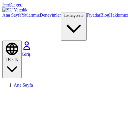
İçeriğe geç
Ana Sayfa
Yatlarımız
Deneyimler
Fiyatlar
Blog
Hakkımız
Lokasyonlar
Giriş
TR
·
TL
Ana Sayfa