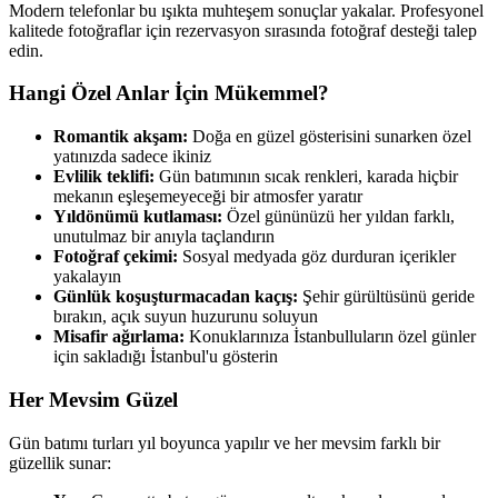
Modern telefonlar bu ışıkta muhteşem sonuçlar yakalar. Profesyonel
kalitede fotoğraflar için rezervasyon sırasında fotoğraf desteği talep
edin.
Hangi Özel Anlar İçin Mükemmel?
Romantik akşam:
Doğa en güzel gösterisini sunarken özel
yatınızda sadece ikiniz
Evlilik teklifi:
Gün batımının sıcak renkleri, karada hiçbir
mekanın eşleşemeyeceği bir atmosfer yaratır
Yıldönümü kutlaması:
Özel gününüzü her yıldan farklı,
unutulmaz bir anıyla taçlandırın
Fotoğraf çekimi:
Sosyal medyada göz durduran içerikler
yakalayın
Günlük koşuşturmacadan kaçış:
Şehir gürültüsünü geride
bırakın, açık suyun huzurunu soluyun
Misafir ağırlama:
Konuklarınıza İstanbulluların özel günler
için sakladığı İstanbul'u gösterin
Her Mevsim Güzel
Gün batımı turları yıl boyunca yapılır ve her mevsim farklı bir
güzellik sunar: