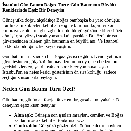
İstanbul Gün Batımı Boğaz Turu: Gün Batımının Büyülü
Renklerinde Eşsiz Bir Deneyim
Güneş ufka doğru alçaldıkça Boğaz bambaşka bir yere dönüşür.
Tarihi cami kubbeleri kehribar rengine bürünür, köprüler kor
kırmızısı ve altın rengi çizgilerle dolu bir gökyüzünde birer silüete
dönüşür, su yüzeyi sıcak yansımalarla parıldar. Bu, özel bir yatın
güvertesinden izlenen gün batımının en büyülü anı. Ve İstanbul
hakkında bildiğiniz her şeyi değiştirir.
Gün batımı turu sıradan bir Boğaz gezisi değildir. Kendi yatınızın
güvertesinden gökyüzünün maviden turuncuya, pembeden mora
geçişini izlerken, şehrin ışıkları birer birer yanmaya başlar.
İstanbul'un en nefes kesici gösterisinin ön sıra koltuğu, sadece
seçtiğiniz insanlarla paylaşılır.
Neden Gün Batımı Turu Özel?
Gün batımı, günün en fotojenik ve en duygusal anını yakalar. Bu
deneyimi eşsiz kılan detaylar:
Altın ışık:
Güneşin son ışınları sarayları, camileri ve Boğaz
yalılarını sıcak kehribar tonlarına boyar
Canlı tablo:
Gökyüzü gözlerinizin önünde derin maviden
turuncuya, mercan renginden yumuşak mora dönüşür