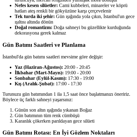
Nefes kesen silüetler:
Cami kubbeleri, minareler ve köprü
hatları ateş renkli bir gökyüzüne karşı çerçevelenir
Tek turda iki şehir:
Gün ışığında yola çıkın, İstanbul'un gece
ışıltısı altında dönün
Doğal romantizm:
Doğa sahneyi bu güzellikte kurduğunda
dekorasyona gerek kalmaz
Gün Batımı Saatleri ve Planlama
İstanbul'da gün batımı saatleri mevsime göre değişir:
Yaz (Haziran-Ağustos):
20:00 - 20:45
İlkbahar (Mart-Mayıs):
19:00 - 20:00
Sonbahar (Eylül-Kasım):
17:30 - 19:00
Kış (Aralık-Şubat):
17:00 - 17:30
Turunuzu gün batımından 1 ila 1,5 saat önce başlatmanızı öneririz.
Böylece üç farklı sahneyi yaşarsınız:
Günün son altın ışığında yıkanan Boğaz
Gün batımının tüm renk cümbüşü
Karanlık çökerken parıldayan gece silüeti
Gün Batımı Rotası: En İyi Gözlem Noktaları