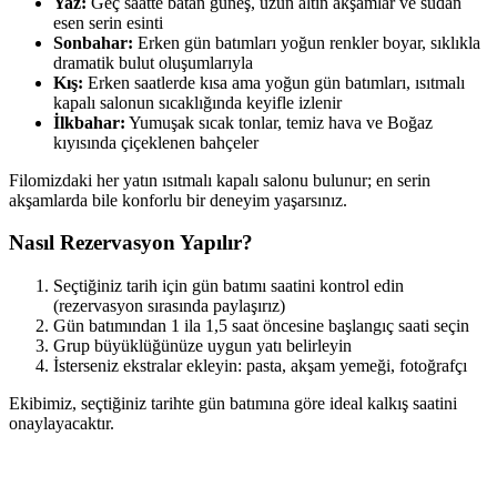
Yaz:
Geç saatte batan güneş, uzun altın akşamlar ve sudan
esen serin esinti
Sonbahar:
Erken gün batımları yoğun renkler boyar, sıklıkla
dramatik bulut oluşumlarıyla
Kış:
Erken saatlerde kısa ama yoğun gün batımları, ısıtmalı
kapalı salonun sıcaklığında keyifle izlenir
İlkbahar:
Yumuşak sıcak tonlar, temiz hava ve Boğaz
kıyısında çiçeklenen bahçeler
Filomizdaki her yatın ısıtmalı kapalı salonu bulunur; en serin
akşamlarda bile konforlu bir deneyim yaşarsınız.
Nasıl Rezervasyon Yapılır?
Seçtiğiniz tarih için gün batımı saatini kontrol edin
(rezervasyon sırasında paylaşırız)
Gün batımından 1 ila 1,5 saat öncesine başlangıç saati seçin
Grup büyüklüğünüze uygun yatı belirleyin
İsterseniz ekstralar ekleyin: pasta, akşam yemeği, fotoğrafçı
Ekibimiz, seçtiğiniz tarihte gün batımına göre ideal kalkış saatini
onaylayacaktır.