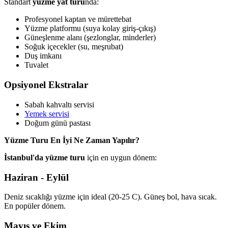
Standart
yüzme yat turu
nda:
Profesyonel kaptan ve mürettebat
Yüzme platformu (suya kolay giriş-çıkış)
Güneşlenme alanı (şezlonglar, minderler)
Soğuk içecekler (su, meşrubat)
Duş imkanı
Tuvalet
Opsiyonel Ekstralar
Sabah kahvaltı servisi
Yemek servisi
Doğum günü pastası
Yüzme Turu En İyi Ne Zaman Yapılır?
İstanbul'da yüzme turu
için en uygun dönem:
Haziran - Eylül
Deniz sıcaklığı yüzme için ideal (20-25 C). Güneş bol, hava sıcak.
En popüler dönem.
Mayıs ve Ekim