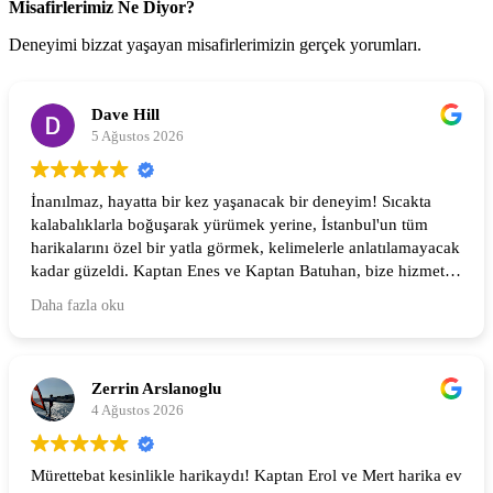
Misafirlerimiz Ne Diyor?
Deneyimi bizzat yaşayan misafirlerimizin gerçek yorumları.
Dave Hill
5 Ağustos 2026
İnanılmaz, hayatta bir kez yaşanacak bir deneyim! Sıcakta
kalabalıklarla boğuşarak yürümek yerine, İstanbul'un tüm
harikalarını özel bir yatla görmek, kelimelerle anlatılamayacak
kadar güzeldi. Kaptan Enes ve Kaptan Batuhan, bize hizmet
etmek ve kendimizi evimizde gibi hissettirmek konusunda
Daha fazla oku
harikaydılar.
(Google tarafından çevrildi,
orijinaline bakın
)
Zerrin Arslanoglu
4 Ağustos 2026
Mürettebat kesinlikle harikaydı! Kaptan Erol ve Mert harika ev