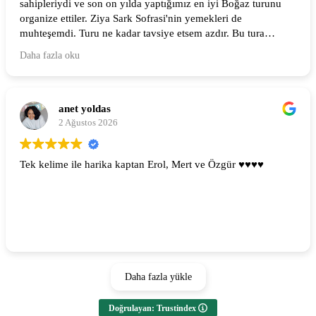
sahipleriydi ve son on yılda yaptığımız en iyi Boğaz turunu
organize ettiler. Ziya Sark Sofrasi'nin yemekleri de
muhteşemdi. Turu ne kadar tavsiye etsem azdır. Bu tura
mutlaka katılmalısınız!
Daha fazla oku
(Google tarafından çevrildi,
orijinaline bakın
)
anet yoldas
2 Ağustos 2026
Tek kelime ile harika kaptan Erol, Mert ve Özgür ♥️♥️♥️♥️
Daha fazla yükle
Doğrulayan: Trustindex