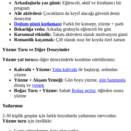
Arkadaşlarla yaz günü:
Eğlenceli, aktif ve ferahlatıcı bir
program
Aile aktivitesi:
Çocukların da keyif alacağı güvenli deniz
deneyimi
Doğum günü kutlaması
:
Farklı bir konsept, yüzme + parti
Bekarlığa veda:
Arkadaş grubuyla eğlenceli bir gün
Kurumsal etkinlik:
Takım aktivitesi olarak motivasyon günü
Romantik kaçamak:
Çift olarak ıssız bir koyda özel zaman
Yüzme Turu ve Diğer Deneyimler
Yüzme yat turu
nu diğer deneyimlerle kombine edebilirsiniz:
Kahvaltı + Yüzme:
Yatta kahvaltı
ile başlayıp, ardından
yüzme
Yüzme + Akşam Yemeği:
Gün boyu yüzme,
gün batımında
dönüş ve
yemek
Boğaz Turu + Yüzme:
Sabah
Boğaz gezisi
, öğleden sonra
yüzme
Yatlarımız
2-30 kişilik gruplar için farklı boyutlarda yatlarımız mevcuttur.
Yüzme turu
için özellikle:
Geniş güneşlenme alanı olan yatlar