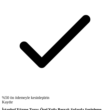
%50 ön ödemeyle kesinleştirin
Kaydır
İstanbul Yüzme Turu: Özel Yatla Berrak Sularda Serinleme