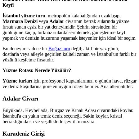
Keyfi
İstanbul yüzme turu
, metropolün kalabalığından uzaklaşıp,
Marmara Denizi
veya
Adalar
civarının berrak sularında yüzme
fırsatı sunan eşsiz bir yat deneyimidir. Şehrin stresinden bir
günlüğüne kaçıp, turkuaz sularda serinlemek, güneşlenme keyfi
yapmak ve denizin huzurunu yaşamak isteyenler için ideal bir seçim.
Bu deneyim sadece bir
Boğaz turu
değil; aktif bir yaz günü,
dostlarla veya aileyle geçirilen kaliteli zaman ve İstanbul'un farklı bir
yüzünü keşfetme fırsatıdır.
Yüzme Rotası: Nerede Yüzülür?
Yüzme turları
için profesyonel kaptanlarımız, o günün hava, rüzgar
ve deniz koşullarına göre en uygun rotayı belirler. Ana alternatifler:
Adalar Civarı
Büyükada, Heybeliada, Burgaz ve Kınalı Adası civarındaki koylar.
İstanbul'a en yakın temiz deniz seçeneği. Sakin koylar, kristal
berraklığında su ve yeşilliklerle çevrili manzara.
Karadeniz Girişi