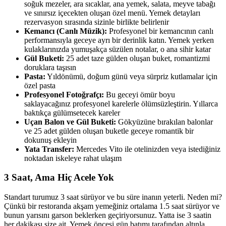
soğuk mezeler, ara sıcaklar, ana yemek, salata, meyve tabağı
ve sınırsız içecekten oluşan özel menü. Yemek detayları
rezervasyon sırasında sizinle birlikte belirlenir
Kemancı (Canlı Müzik):
Profesyonel bir kemancının canlı
performansıyla geceye ayrı bir derinlik katın. Yemek yerken
kulaklarınızda yumuşakça süzülen notalar, o ana sihir katar
Gül Buketi:
25 adet taze gülden oluşan buket, romantizmi
doruklara taşısın
Pasta:
Yıldönümü, doğum günü veya sürpriz kutlamalar için
özel pasta
Profesyonel Fotoğrafçı:
Bu geceyi ömür boyu
saklayacağınız profesyonel karelerle ölümsüzleştirin. Yıllarca
baktıkça gülümsetecek kareler
Uçan Balon ve Gül Buketi:
Gökyüzüne bırakılan balonlar
ve 25 adet gülden oluşan buketle geceye romantik bir
dokunuş ekleyin
Yata Transfer:
Mercedes Vito ile otelinizden veya istediğiniz
noktadan iskeleye rahat ulaşım
3 Saat, Ama Hiç Acele Yok
Standart turumuz 3 saat sürüyor ve bu süre inanın yeterli. Neden mi?
Çünkü bir restoranda akşam yemeğiniz ortalama 1.5 saat sürüyor ve
bunun yarısını garson beklerken geçiriyorsunuz. Yatta ise 3 saatin
her dakikası size ait. Yemek öncesi gün batımı tarafından altınla