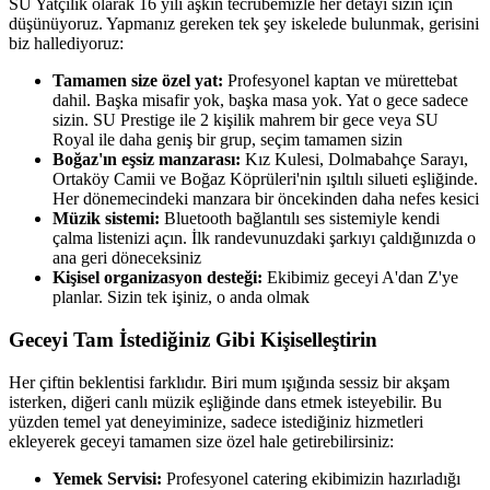
SU Yatçılık olarak 16 yılı aşkın tecrübemizle her detayı sizin için
düşünüyoruz. Yapmanız gereken tek şey iskelede bulunmak, gerisini
biz hallediyoruz:
Tamamen size özel yat:
Profesyonel kaptan ve mürettebat
dahil. Başka misafir yok, başka masa yok. Yat o gece sadece
sizin. SU Prestige ile 2 kişilik mahrem bir gece veya SU
Royal ile daha geniş bir grup, seçim tamamen sizin
Boğaz'ın eşsiz manzarası:
Kız Kulesi, Dolmabahçe Sarayı,
Ortaköy Camii ve Boğaz Köprüleri'nin ışıltılı silueti eşliğinde.
Her dönemecindeki manzara bir öncekinden daha nefes kesici
Müzik sistemi:
Bluetooth bağlantılı ses sistemiyle kendi
çalma listenizi açın. İlk randevunuzdaki şarkıyı çaldığınızda o
ana geri döneceksiniz
Kişisel organizasyon desteği:
Ekibimiz geceyi A'dan Z'ye
planlar. Sizin tek işiniz, o anda olmak
Geceyi Tam İstediğiniz Gibi Kişiselleştirin
Her çiftin beklentisi farklıdır. Biri mum ışığında sessiz bir akşam
isterken, diğeri canlı müzik eşliğinde dans etmek isteyebilir. Bu
yüzden temel yat deneyiminize, sadece istediğiniz hizmetleri
ekleyerek geceyi tamamen size özel hale getirebilirsiniz:
Yemek Servisi:
Profesyonel catering ekibimizin hazırladığı