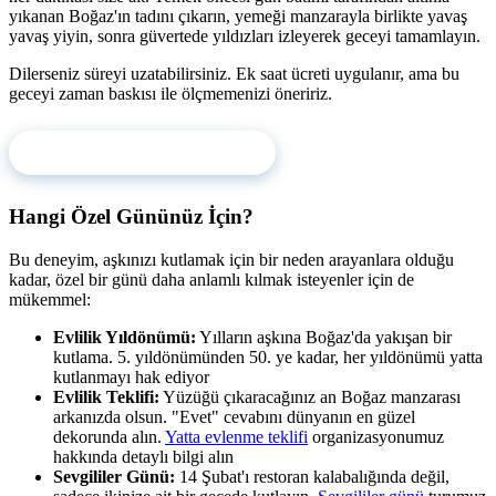
yıkanan Boğaz'ın tadını çıkarın, yemeği manzarayla birlikte yavaş
yavaş yiyin, sonra güvertede yıldızları izleyerek geceyi tamamlayın.
Dilerseniz süreyi uzatabilirsiniz. Ek saat ücreti uygulanır, ama bu
geceyi zaman baskısı ile ölçmemenizi öneririz.
Hemen Rezervasyon Yapın
Hangi Özel Gününüz İçin?
Bu deneyim, aşkınızı kutlamak için bir neden arayanlara olduğu
kadar, özel bir günü daha anlamlı kılmak isteyenler için de
mükemmel:
Evlilik Yıldönümü:
Yılların aşkına Boğaz'da yakışan bir
kutlama. 5. yıldönümünden 50. ye kadar, her yıldönümü yatta
kutlanmayı hak ediyor
Evlilik Teklifi:
Yüzüğü çıkaracağınız an Boğaz manzarası
arkanızda olsun. "Evet" cevabını dünyanın en güzel
dekorunda alın.
Yatta evlenme teklifi
organizasyonumuz
hakkında detaylı bilgi alın
Sevgililer Günü:
14 Şubat'ı restoran kalabalığında değil,