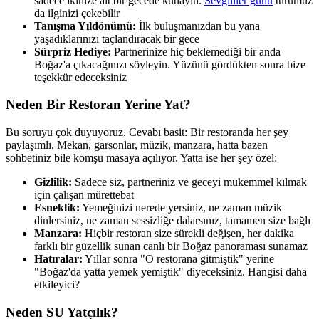
sadece ikinize ait bir gecede kutlayın.
Sevgililer günü
turumuz
da ilginizi çekebilir
Tanışma Yıldönümü:
İlk buluşmanızdan bu yana
yaşadıklarınızı taçlandıracak bir gece
Sürpriz Hediye:
Partnerinize hiç beklemediği bir anda
Boğaz'a çıkacağınızı söyleyin. Yüzünü gördükten sonra bize
teşekkür edeceksiniz
Neden Bir Restoran Yerine Yat?
Bu soruyu çok duyuyoruz. Cevabı basit: Bir restoranda her şey
paylaşımlı. Mekan, garsonlar, müzik, manzara, hatta bazen
sohbetiniz bile komşu masaya açılıyor. Yatta ise her şey özel:
Gizlilik:
Sadece siz, partneriniz ve geceyi mükemmel kılmak
için çalışan mürettebat
Esneklik:
Yemeğinizi nerede yersiniz, ne zaman müzik
dinlersiniz, ne zaman sessizliğe dalarsınız, tamamen size bağlı
Manzara:
Hiçbir restoran size sürekli değişen, her dakika
farklı bir güzellik sunan canlı bir Boğaz panoraması sunamaz
Hatıralar:
Yıllar sonra "O restorana gitmiştik" yerine
"Boğaz'da yatta yemek yemiştik" diyeceksiniz. Hangisi daha
etkileyici?
Neden SU Yatçılık?