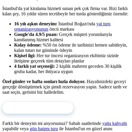
İstanbul'da yat kiralama hizmeti sunan pek çok firma var. Bizi farklı
kılan şey, 16 yıldır süren tecrübeyle her turda gösterdiğimiz özendir:
16 yılı aşkın deneyim:
İstanbul Boğazı'nda
yat turu
organizasyonunun
öncü markası
Google'da 4.9/5 puan:
Gerçek müşteri yorumlarıyla
kanıtlanmış hizmet kalitesi
Kolay ödeme:
%50 ön ödeme ile tarihinizi hemen sabitleyin,
kalan tutarı tur gününde ödeyin
Kişisel ilgi:
Her tur öncesi organizasyon ekibimiz sizinle
iletişime geçerek tüm detayları planlar
4 farklı yat seçeneği:
2 kişilik mahrem geceden 30 kişilik
gruba kadar, her ihtiyaca uygun
Özel günler ve hafta sonları hızla doluyor.
Hayalinizdeki geceyi
gerçeğe dönüştürmek için şimdi rezervasyon yapın. Sadece tarih ve
saat seçin, gerisini biz halledelim.
Hemen Rezervasyon Yapın
Farklı bir deneyim mi arıyorsunuz? Sabah saatlerinde
yatta kahvaltı
yapabilir veya
gün batımı turu
ile İstanbul'un en güzel anını