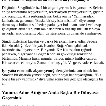
Düşünün: Sevgilinizle özel bir akşam geçirmek istiyorsunuz. Şehrin
en iyi restoranını seçiyorsunuz, rezervasyon yaptırıyorsunuz, giyinip
çıkıyorsunuz. Ama restoranda sizi bekleyen ne? Yan masadaki
kahkahalar, garsonun "Başka bir şey ister misiniz?" diye sorup
durmasıyla bölünen sohbetler, parkta yer bulamama stresi ve hesap
geldiğinde artık "Ah, bitti mi?" dedirten o sıra dışı hız. Bu tabloya
ne kadar aşık olursanız olun, bir süre sonra birbirleriyle aynılaşıyor.
Şimdi gözlerinizi kapatın ve başka bir akşam hayal edin: Sadece
ikinizin olduğu özel bir yat. İstanbul Boğazı'nın ışıltılı suları
üzerinde süzülüyorsunuz. Bir yanda Kız Kulesi altın ışığında
parlarken, diğer yanda Boğaz Köprüsü gökkuşağı renklerine
bürünmüş. Masanız hazır, mumlar titriyor, müzik hafifçe çalıyor.
Kimse acele ettirmiyor. Zaman durmuş gibi. Ve gece, sadece size ait.
İşte
yatta romantik akşam yemeği
deneyimimiz tam olarak bu.
Sıradan bir dışarıda yemek değil, ömür boyu hatırlayacağınız, "Biz
böyle bir şey yapmıştık" diye yıllar sonra bile göz göz olacağınız bir
an.
Yatınıza Adım Attığınız Anda Başka Bir Dünyaya
Geçersiniz