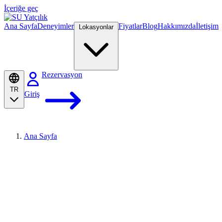
İçeriğe geç
Ana Sayfa
Deneyimler
Fiyatlar
Blog
Hakkımızda
İletişim
Lokasyonlar
Rezervasyon
TR
Giriş
Ana Sayfa